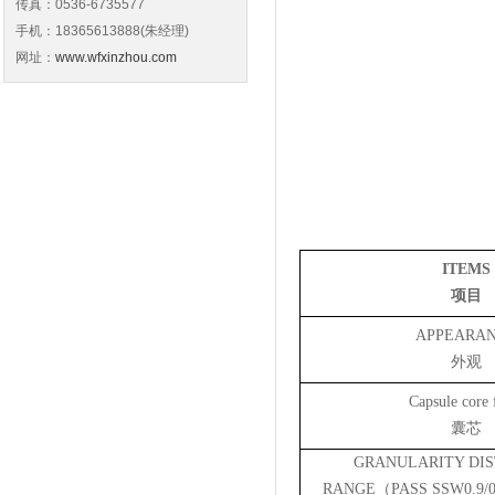
传真：0536-6735577
手机：18365613888(朱经理)
网址：
www.wfxinzhou.com
ITEMS
项目
APPEARA
外观
Capsule core
囊芯
GRANULARITY DIS
RANGE（PASS SSW0.9/