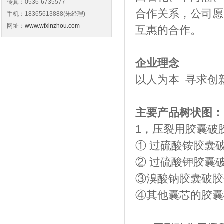
传真：0536-6735577
合作关系，公司愿
手机：18365613888(朱经理)
网址：
www.wfxinzhou.com
互惠的合作。
企业理念
以人为本 寻求创
主要产品树状图：
1，压裂用胶囊破
① 过硫酸铵胶囊
② 过硫酸钾胶囊
③溴酸钠胶囊破胶
④其他囊芯的胶囊